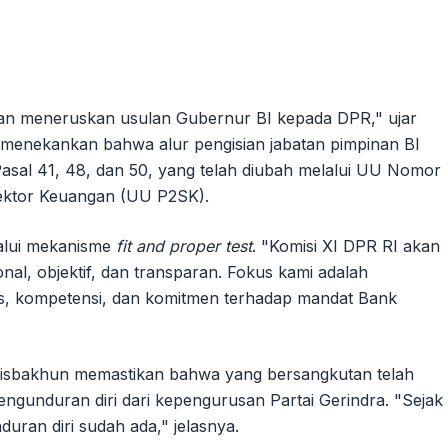
ngan meneruskan usulan Gubernur BI kepada DPR," ujar
a menekankan bahwa alur pengisian jabatan pimpinan BI
Pasal 41, 48, dan 50, yang telah diubah melalui UU Nomor
ektor Keuangan (UU P2SK).
lalui mekanisme
fit and proper test
. "Komisi XI DPR RI akan
nal, objektif, dan transparan. Fokus kami adalah
itas, kompetensi, dan komitmen terhadap mandat Bank
Misbakhun memastikan bahwa yang bersangkutan telah
engunduran diri dari kepengurusan Partai Gerindra. "Sejak
uran diri sudah ada," jelasnya.