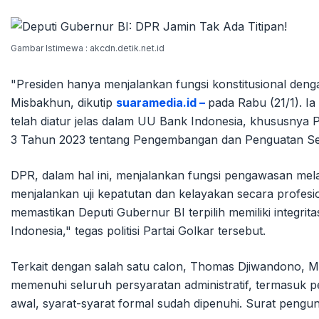
Gambar Istimewa : akcdn.detik.net.id
"Presiden hanya menjalankan fungsi konstitusional de
Misbakhun, dikutip
suaramedia.id –
pada Rabu (21/1). I
telah diatur jelas dalam UU Bank Indonesia, khususnya 
3 Tahun 2023 tentang Pengembangan dan Penguatan S
DPR, dalam hal ini, menjalankan fungsi pengawasan me
menjalankan uji kepatutan dan kelayakan secara profesio
memastikan Deputi Gubernur BI terpilih memiliki integr
Indonesia," tegas politisi Partai Golkar tersebut.
Terkait dengan salah satu calon, Thomas Djiwandono, 
memenuhi seluruh persyaratan administratif, termasuk p
awal, syarat-syarat formal sudah dipenuhi. Surat pengund