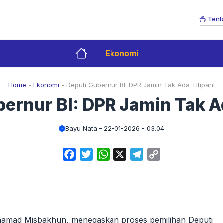
Tent
Ekonomi
Home
-
Ekonomi
-
Deputi Gubernur BI: DPR Jamin Tak Ada Titipan!
ernur BI: DPR Jamin Tak A
Bayu Nata
22-01-2026 - 03.04
Facebook
Twitter
WhatsApp
X
Telegram
Copy
Link
khamad Misbakhun, menegaskan proses pemilihan Deputi