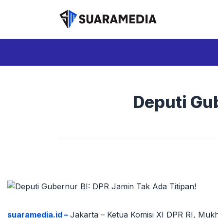
Langsung
ke
isi
Deputi Gub
suaramedia.id –
Jakarta – Ketua Komisi XI DPR RI, Mu