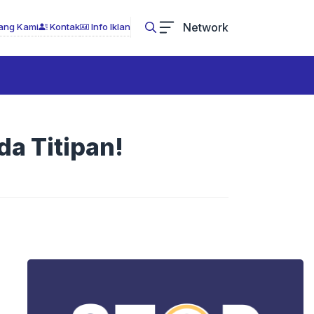
Network
ang Kami
Kontak
Info Iklan
da Titipan!