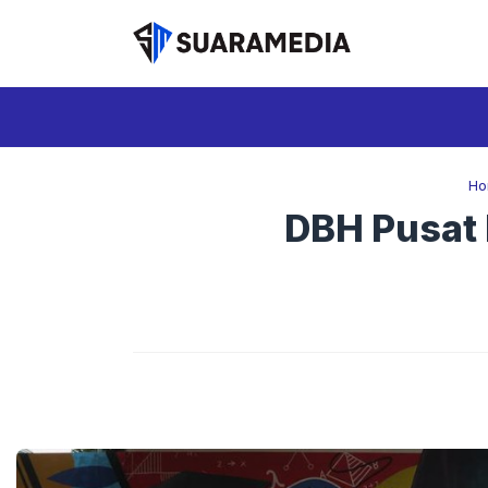
Langsung
ke
isi
Ho
DBH Pusat 