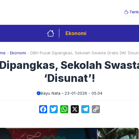
Tent
Ekonomi
me
-
Ekonomi
-
DBH Pusat Dipangkas, Sekolah Swasta Gratis DKI ‘Disuna
Dipangkas, Sekolah Swasta
‘Disunat’!
Bayu Nata
23-01-2026 - 05.04
Facebook
Twitter
WhatsApp
X
Telegram
Copy
Link