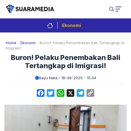
Langsung
ke
isi
Ekonomi
Home
-
Ekonomi
-
Buron! Pelaku Penembakan Bali Tertangkap di
Imigrasi!
Buron! Pelaku Penembakan Bali
Tertangkap di Imigrasi!
Bayu Nata
18-06-2025 - 15.04
Facebook
Twitter
WhatsApp
X
Telegram
Copy
Link