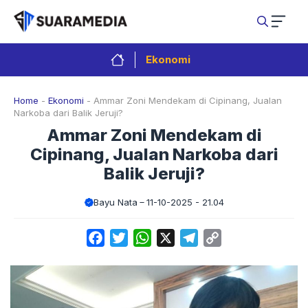
Langsung
ke
isi
Ekonomi
Home
-
Ekonomi
-
Ammar Zoni Mendekam di Cipinang, Jualan
Narkoba dari Balik Jeruji?
Ammar Zoni Mendekam di
Cipinang, Jualan Narkoba dari
Balik Jeruji?
Bayu Nata
11-10-2025 - 21.04
Facebook
Twitter
WhatsApp
X
Telegram
Copy
Link