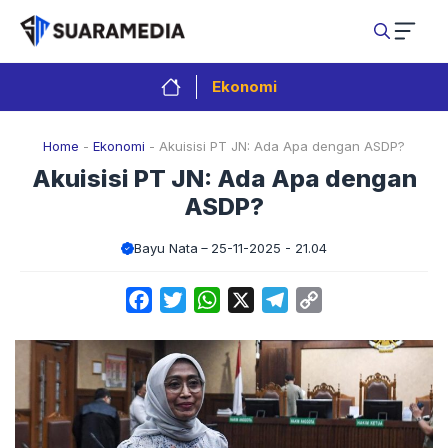
Langsung
ke
isi
Ekonomi
Home
-
Ekonomi
-
Akuisisi PT JN: Ada Apa dengan ASDP?
Akuisisi PT JN: Ada Apa dengan
ASDP?
Bayu Nata
25-11-2025 - 21.04
Facebook
Twitter
WhatsApp
X
Telegram
Copy
Link