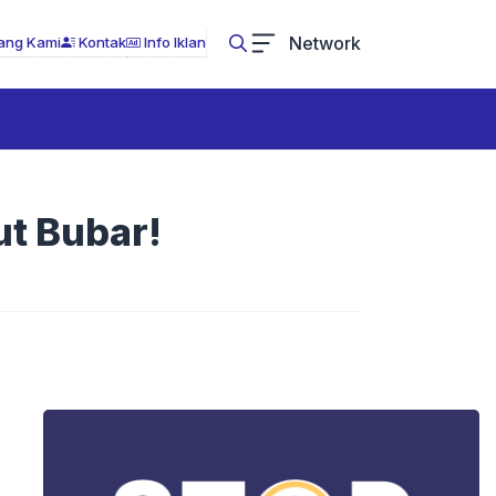
Network
ang Kami
Kontak
Info Iklan
ut Bubar!