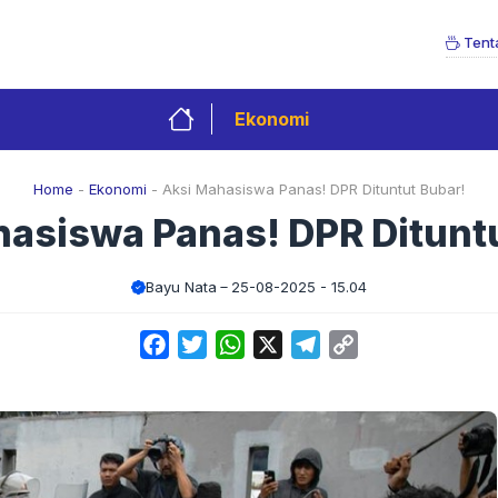
Tent
Ekonomi
Home
-
Ekonomi
-
Aksi Mahasiswa Panas! DPR Dituntut Bubar!
asiswa Panas! DPR Ditunt
Bayu Nata
25-08-2025 - 15.04
Facebook
Twitter
WhatsApp
X
Telegram
Copy
Link