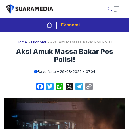
Langsung
ke
isi
Ekonomi
Home
-
Ekonomi
-
Aksi Amuk Massa Bakar Pos Polisi!
Aksi Amuk Massa Bakar Pos
Polisi!
Bayu Nata
29-08-2025 - 07.04
Facebook
Twitter
WhatsApp
X
Telegram
Copy
Link