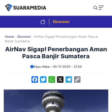
Langsung
ke
isi
Ekonomi
Home
-
Ekonomi
-
AirNav Sigap! Penerbangan Aman Pasca
Banjir Sumatera
AirNav Sigap! Penerbangan Aman
Pasca Banjir Sumatera
Bayu Nata
30-11-2025 - 21.04
Facebook
Twitter
WhatsApp
X
Telegram
Copy
Link