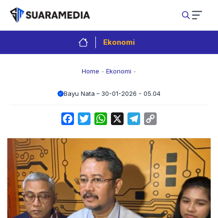
Langsung
ke
isi
Ekonomi
Home
-
Ekonomi
-
Bayu Nata
30-01-2026 - 05.04
Facebook
Twitter
WhatsApp
X
Telegram
Copy
Link