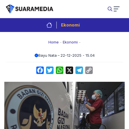
Langsung
ke
isi
Ekonomi
Home
-
Ekonomi
-
Bayu Nata
22-12-2025 - 15.04
Facebook
Twitter
WhatsApp
X
Telegram
Copy
Link