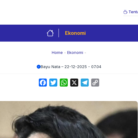
Tent
Ekonomi
Home
-
Ekonomi
-
Bayu Nata
22-12-2025 - 07.04
Facebook
Twitter
WhatsApp
X
Telegram
Copy
Link