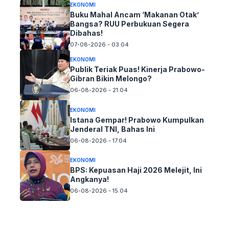
EKONOMI
Buku Mahal Ancam ‘Makanan Otak’
Bangsa? RUU Perbukuan Segera
Dibahas!
07-08-2026 - 03.04
EKONOMI
Publik Teriak Puas! Kinerja Prabowo-
Gibran Bikin Melongo?
06-08-2026 - 21.04
EKONOMI
Istana Gempar! Prabowo Kumpulkan
Jenderal TNI, Bahas Ini
06-08-2026 - 17.04
EKONOMI
BPS: Kepuasan Haji 2026 Melejit, Ini
Angkanya!
06-08-2026 - 15.04