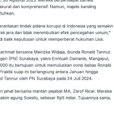
 28 Agustus 2025. Mereka berpendapat bahwa
akurat dan komprehensif. Namun, majelis banding
atuhkan.
antasan tindak pidana korupsi di Indonesia yang semakin
n efek jera dan tidak menimbulkan efek pencegahan umum,"
di balik keputusan untuk memperberat hukuman Lisa.
 Rachmat bersama Meirizka Widjaja, ibunda Ronald Tannur.
geri (PN) Surabaya, yakni Erintuah Damanik, Mangapul,
8.000 itu bertujuan untuk memuluskan vonis bebas Ronald
raktik suap ini berlangsung antara Januari hingga
d Tannur oleh PN Surabaya pada 24 Juli 2024.
atan jahat bersama mantan pejabat MA, Zarof Ricar. Mereka
akim agung Soesilo, sebesar Rp5 miliar. Tujuannya sama,