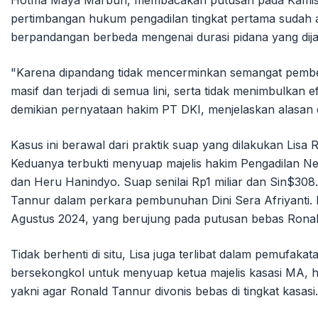
Hotma Maya Marbun, membacakan putusan pada Kamis,
pertimbangan hukum pengadilan tingkat pertama sudah 
berpandangan berbeda mengenai durasi pidana yang dij
"Karena dipandang tidak mencerminkan semangat pember
masif dan terjadi di semua lini, serta tidak menimbulka
demikian pernyataan hakim PT DKI, menjelaskan alasan 
Kasus ini berawal dari praktik suap yang dilakukan Lisa
Keduanya terbukti menyuap majelis hakim Pengadilan Ne
dan Heru Hanindyo. Suap senilai Rp1 miliar dan Sin$30
Tannur dalam perkara pembunuhan Dini Sera Afriyanti. P
Agustus 2024, yang berujung pada putusan bebas Ronal
Tidak berhenti di situ, Lisa juga terlibat dalam pemufak
bersekongkol untuk menyuap ketua majelis kasasi MA, h
yakni agar Ronald Tannur divonis bebas di tingkat kasasi.