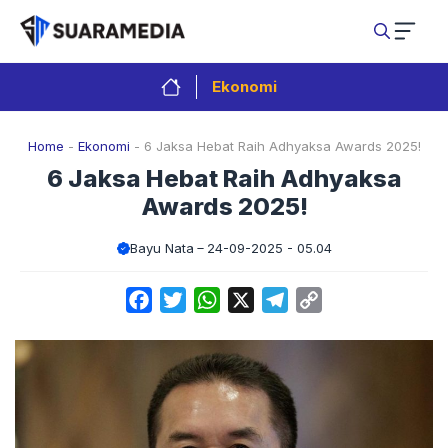
Langsung
ke
isi
Ekonomi
Home
-
Ekonomi
-
6 Jaksa Hebat Raih Adhyaksa Awards 2025!
6 Jaksa Hebat Raih Adhyaksa
Awards 2025!
Bayu Nata
24-09-2025 - 05.04
Facebook
Twitter
WhatsApp
X
Telegram
Copy
Link