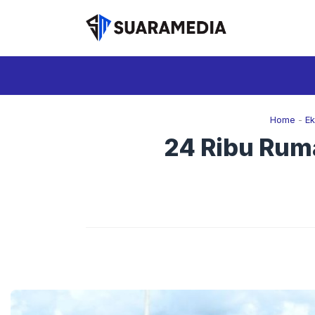
Langsung
ke
isi
Home
-
E
24 Ribu Rum