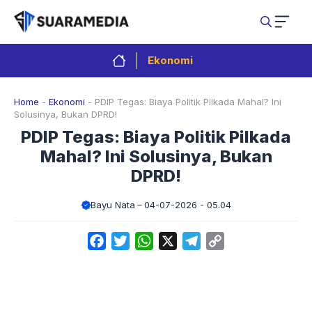
Langsung
ke
isi
Ekonomi
Home
-
Ekonomi
-
PDIP Tegas: Biaya Politik Pilkada Mahal? Ini
Solusinya, Bukan DPRD!
PDIP Tegas: Biaya Politik Pilkada
Mahal? Ini Solusinya, Bukan
DPRD!
Bayu Nata
04-07-2026 - 05.04
Facebook
Twitter
WhatsApp
X
Telegram
Copy
Link