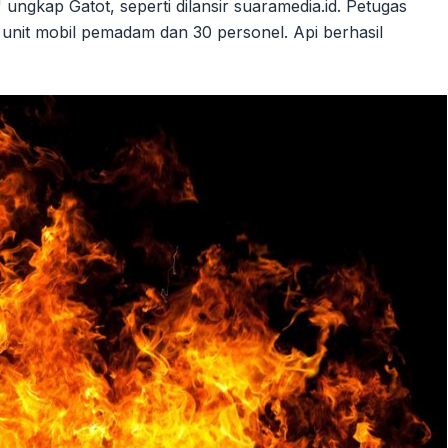
 ungkap Gatot, seperti dilansir suaramedia.id. Petugas
it mobil pemadam dan 30 personel. Api berhasil