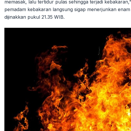
memasak, lalu tertidur pulas sehingga terjadi kebakaran,"
pemadam kebakaran langsung sigap menerjunkan enam un
dijinakkan pukul 21.35 WIB.