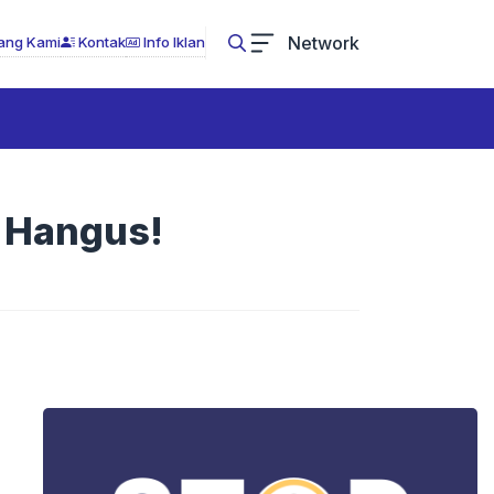
Network
ang Kami
Kontak
Info Iklan
k Hangus!