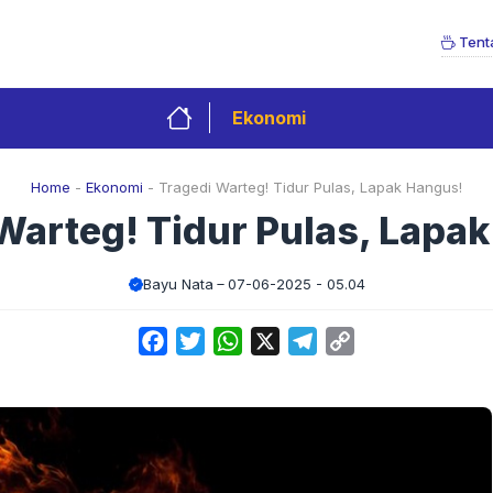
Tent
Ekonomi
Home
-
Ekonomi
-
Tragedi Warteg! Tidur Pulas, Lapak Hangus!
Warteg! Tidur Pulas, Lapa
Bayu Nata
07-06-2025 - 05.04
Facebook
Twitter
WhatsApp
X
Telegram
Copy
Link