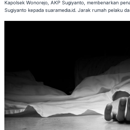
Kapolsek Wonorejo, AKP Sugiyanto, membenarkan penan
Sugiyanto kepada suaramedia.id. Jarak rumah pelaku dan