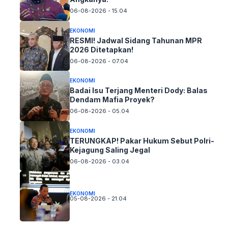
06-08-2026 - 15.04
EKONOMI
RESMI! Jadwal Sidang Tahunan MPR
2026 Ditetapkan!
06-08-2026 - 07.04
EKONOMI
Badai Isu Terjang Menteri Dody: Balas
Dendam Mafia Proyek?
06-08-2026 - 05.04
EKONOMI
TERUNGKAP! Pakar Hukum Sebut Polri-
Kejagung Saling Jegal
06-08-2026 - 03.04
EKONOMI
05-08-2026 - 21.04