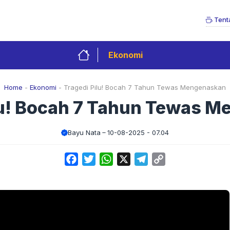
Tent
Ekonomi
Home
-
Ekonomi
-
Tragedi Pilu! Bocah 7 Tahun Tewas Mengenaskan
lu! Bocah 7 Tahun Tewas 
Bayu Nata
10-08-2025 - 07.04
Facebook
Twitter
WhatsApp
X
Telegram
Copy
Link