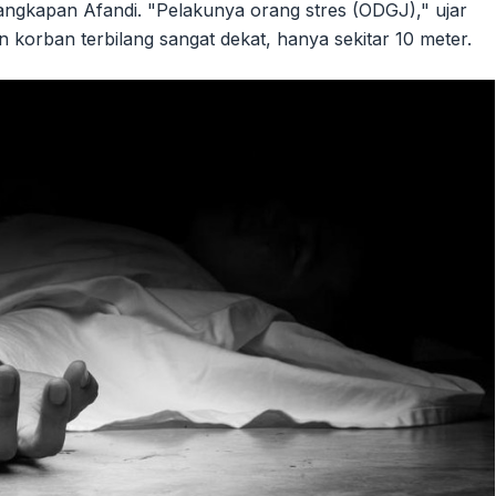
gkapan Afandi. "Pelakunya orang stres (ODGJ)," ujar
 korban terbilang sangat dekat, hanya sekitar 10 meter.