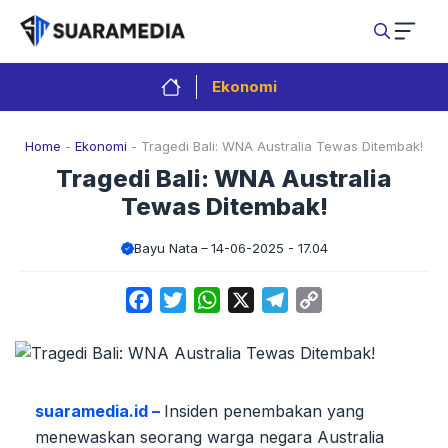
Langsung
ke
isi
Ekonomi
Home
-
Ekonomi
-
Tragedi Bali: WNA Australia Tewas Ditembak!
Tragedi Bali: WNA Australia
Tewas Ditembak!
Bayu Nata
14-06-2025 - 17.04
Facebook
Twitter
WhatsApp
X
Telegram
Copy
Link
suaramedia.id –
Insiden penembakan yang
menewaskan seorang warga negara Australia