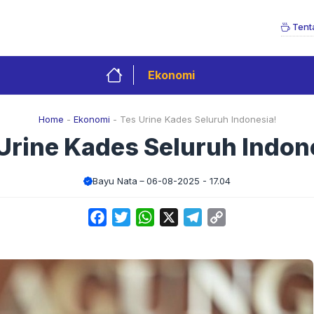
Tent
Ekonomi
Home
-
Ekonomi
-
Tes Urine Kades Seluruh Indonesia!
Urine Kades Seluruh Indon
Bayu Nata
06-08-2025 - 17.04
Facebook
Twitter
WhatsApp
X
Telegram
Copy
Link