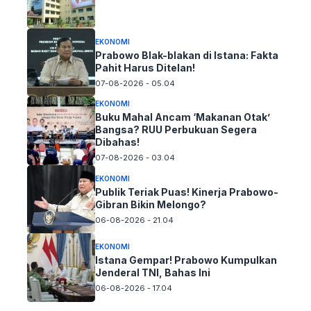
EKONOMI
Prabowo Blak-blakan di Istana: Fakta
Pahit Harus Ditelan!
07-08-2026 - 05.04
EKONOMI
Buku Mahal Ancam ‘Makanan Otak’
Bangsa? RUU Perbukuan Segera
Dibahas!
07-08-2026 - 03.04
EKONOMI
Publik Teriak Puas! Kinerja Prabowo-
Gibran Bikin Melongo?
06-08-2026 - 21.04
EKONOMI
Istana Gempar! Prabowo Kumpulkan
Jenderal TNI, Bahas Ini
06-08-2026 - 17.04