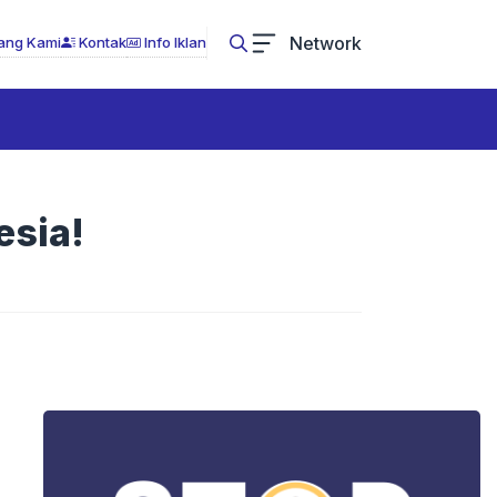
Network
ang Kami
Kontak
Info Iklan
esia!