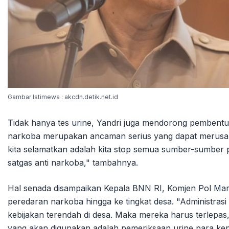
Gambar Istimewa : akcdn.detik.net.id
Tidak hanya tes urine, Yandri juga mendorong pembentu
narkoba merupakan ancaman serius yang dapat merusak 
kita selamatkan adalah kita stop semua sumber-sumber p
satgas anti narkoba," tambahnya.
Hal senada disampaikan Kepala BNN RI, Komjen Pol M
peredaran narkoba hingga ke tingkat desa. "Administrasi
kebijakan terendah di desa. Maka mereka harus terlepas,
yang akan digunakan adalah pemeriksaan urine para kep