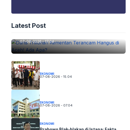
EKONOMI
Latest Post
Dana Triliunan Kementan Terancam
Hangus di Aceh! Ada Apa?
07-08-2026 - 17.04
EKONOMI
07-08-2026 - 15.04
EKONOMI
07-08-2026 - 07.04
EKONOMI
Prabowo Blak-blakan di Istana: Fakta