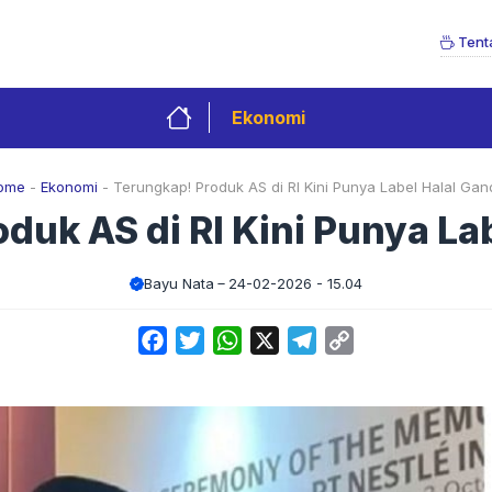
Tent
Ekonomi
ome
-
Ekonomi
-
Terungkap! Produk AS di RI Kini Punya Label Halal Gan
duk AS di RI Kini Punya La
Bayu Nata
24-02-2026 - 15.04
Facebook
Twitter
WhatsApp
X
Telegram
Copy
Link