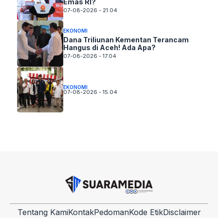
Emas RI?
07-08-2026 - 21.04
EKONOMI
Dana Triliunan Kementan Terancam
Hangus di Aceh! Ada Apa?
07-08-2026 - 17.04
EKONOMI
07-08-2026 - 15.04
Tentang Kami
Kontak
Pedoman
Kode Etik
Disclaimer