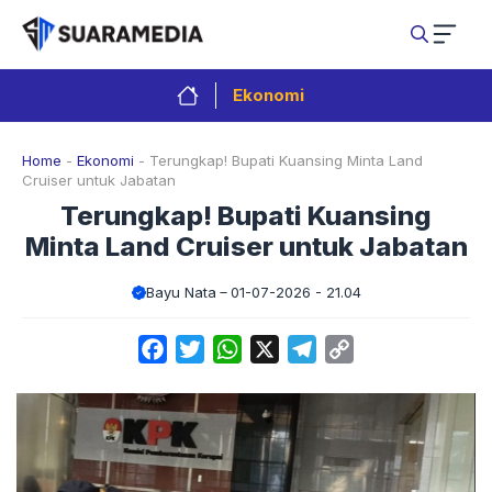
Langsung
ke
isi
Ekonomi
Home
-
Ekonomi
-
Terungkap! Bupati Kuansing Minta Land
Cruiser untuk Jabatan
Terungkap! Bupati Kuansing
Minta Land Cruiser untuk Jabatan
Bayu Nata
01-07-2026 - 21.04
Facebook
Twitter
WhatsApp
X
Telegram
Copy
Link