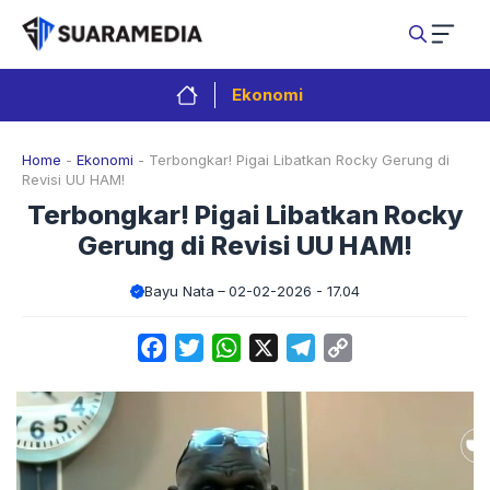
Langsung
ke
isi
Ekonomi
Home
-
Ekonomi
-
Terbongkar! Pigai Libatkan Rocky Gerung di
Revisi UU HAM!
Terbongkar! Pigai Libatkan Rocky
Gerung di Revisi UU HAM!
Bayu Nata
02-02-2026 - 17.04
Facebook
Twitter
WhatsApp
X
Telegram
Copy
Link