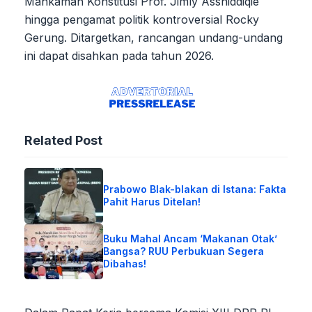
Mahkamah Konstitusi Prof. Jimly Asshiddiqie
hingga pengamat politik kontroversial Rocky
Gerung. Ditargetkan, rancangan undang-undang
ini dapat disahkan pada tahun 2026.
Related Post
Prabowo Blak-blakan di Istana: Fakta
Pahit Harus Ditelan!
Buku Mahal Ancam ‘Makanan Otak’
Bangsa? RUU Perbukuan Segera
Dibahas!