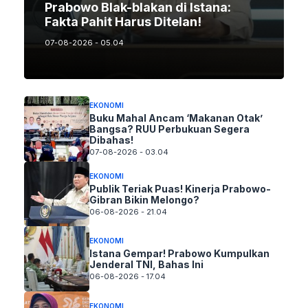
Prabowo Blak-blakan di Istana:
Fakta Pahit Harus Ditelan!
07-08-2026 - 05.04
EKONOMI
Buku Mahal Ancam ‘Makanan Otak’
Bangsa? RUU Perbukuan Segera
Dibahas!
07-08-2026 - 03.04
EKONOMI
Publik Teriak Puas! Kinerja Prabowo-
Gibran Bikin Melongo?
06-08-2026 - 21.04
EKONOMI
Istana Gempar! Prabowo Kumpulkan
Jenderal TNI, Bahas Ini
06-08-2026 - 17.04
EKONOMI