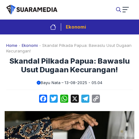
Langsung
ke
isi
Ekonomi
Home
-
Ekonomi
-
Skandal Pilkada Papua: Bawaslu Usut Dugaan
Kecurangan!
Skandal Pilkada Papua: Bawaslu
Usut Dugaan Kecurangan!
Bayu Nata
13-08-2025 - 05.04
Facebook
Twitter
WhatsApp
X
Telegram
Copy
Link