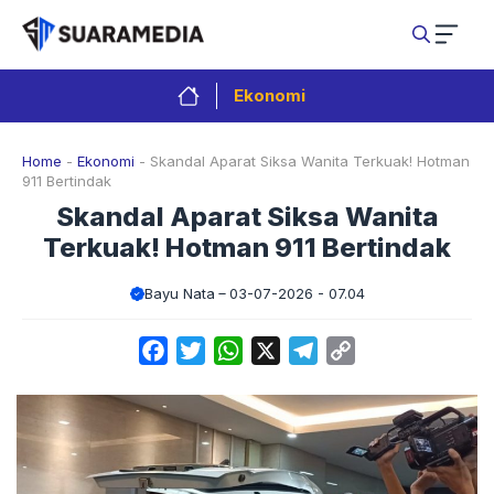
Langsung
ke
isi
Ekonomi
Home
-
Ekonomi
-
Skandal Aparat Siksa Wanita Terkuak! Hotman
911 Bertindak
Skandal Aparat Siksa Wanita
Terkuak! Hotman 911 Bertindak
Bayu Nata
03-07-2026 - 07.04
Facebook
Twitter
WhatsApp
X
Telegram
Copy
Link