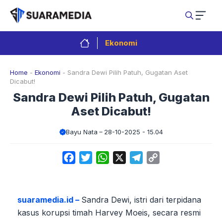
Langsung
ke
isi
Ekonomi
Home
-
Ekonomi
-
Sandra Dewi Pilih Patuh, Gugatan Aset
Dicabut!
Sandra Dewi Pilih Patuh, Gugatan
Aset Dicabut!
Bayu Nata
28-10-2025 - 15.04
Facebook
Twitter
WhatsApp
X
Telegram
Copy
Link
suaramedia.id –
Sandra Dewi, istri dari terpidana
kasus korupsi timah Harvey Moeis, secara resmi