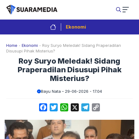
Langsung
ke
isi
Ekonomi
Home
-
Ekonomi
-
Roy Suryo Meledak! Sidang Praperadilan
Disusupi Pihak Misterius?
Roy Suryo Meledak! Sidang
Praperadilan Disusupi Pihak
Misterius?
Bayu Nata
29-06-2026 - 17.04
Facebook
Twitter
WhatsApp
X
Telegram
Copy
Link