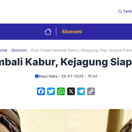
Tent
Ekonomi
ome
-
Ekonomi
-
Riza Chalid Kembali Kabur, Kejagung Siap Jemput Paks
mbali Kabur, Kejagung Sia
Bayu Nata
29-07-2025 - 15.04
Facebook
Twitter
WhatsApp
X
Telegram
Copy
Link