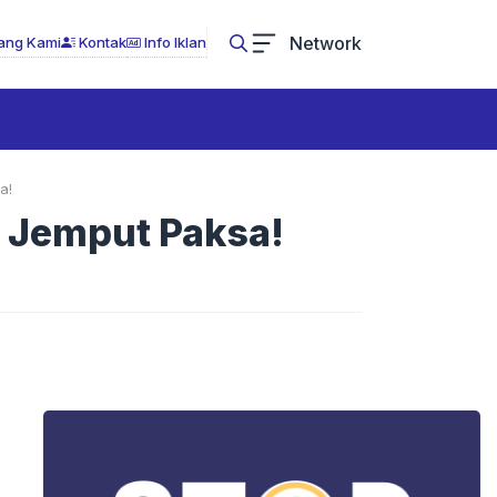
Network
ang Kami
Kontak
Info Iklan
a!
p Jemput Paksa!