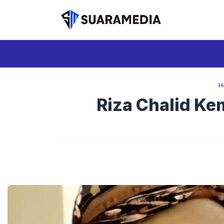
Langsung
ke
isi
H
Riza Chalid Ke