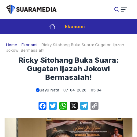
Langsung
ke
isi
Ekonomi
Home
-
Ekonomi
-
Ricky Sitohang Buka Suara: Gugatan Ijazah
Jokowi Bermasalah!
Ricky Sitohang Buka Suara:
Gugatan Ijazah Jokowi
Bermasalah!
Bayu Nata
07-04-2026 - 05.04
Facebook
Twitter
WhatsApp
X
Telegram
Copy
Link