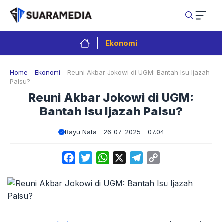
Langsung
ke
isi
Ekonomi
Home
-
Ekonomi
-
Reuni Akbar Jokowi di UGM: Bantah Isu Ijazah
Palsu?
Reuni Akbar Jokowi di UGM:
Bantah Isu Ijazah Palsu?
Bayu Nata
26-07-2025 - 07.04
Facebook
Twitter
WhatsApp
X
Telegram
Copy
Link