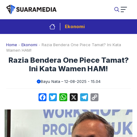
Langsung
ke
isi
Ekonomi
Home
-
Ekonomi
-
Razia Bendera One Piece Tamat? Ini Kata
Wamen HAM!
Razia Bendera One Piece Tamat?
Ini Kata Wamen HAM!
Bayu Nata
12-08-2025 - 15.04
Facebook
Twitter
WhatsApp
X
Telegram
Copy
Link