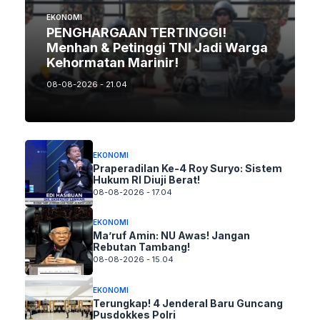
EKONOMI
PENGHARGAAN TERTINGGI!
Menhan & Petinggi TNI Jadi Warga
Kehormatan Marinir!
08-08-2026 - 21.04
EKONOMI
Praperadilan Ke-4 Roy Suryo: Sistem
Hukum RI Diuji Berat!
08-08-2026 - 17.04
EKONOMI
Ma’ruf Amin: NU Awas! Jangan
Rebutan Tambang!
08-08-2026 - 15.04
EKONOMI
Terungkap! 4 Jenderal Baru Guncang
Pusdokkes Polri