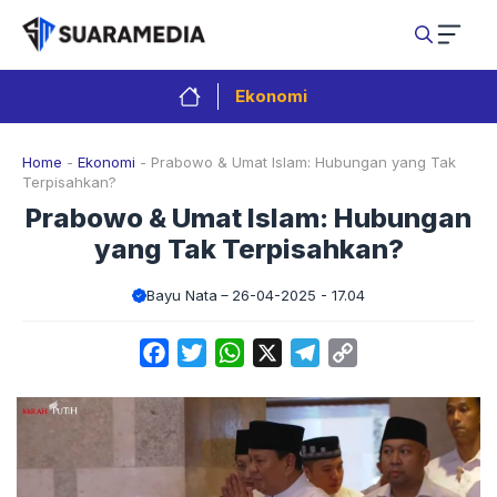
Langsung
ke
isi
Ekonomi
Home
-
Ekonomi
-
Prabowo & Umat Islam: Hubungan yang Tak
Terpisahkan?
Prabowo & Umat Islam: Hubungan
yang Tak Terpisahkan?
Bayu Nata
26-04-2025 - 17.04
Facebook
Twitter
WhatsApp
X
Telegram
Copy
Link