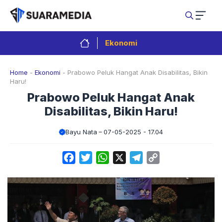
Langsung
ke
isi
Ekonomi
Home
-
Ekonomi
-
Prabowo Peluk Hangat Anak Disabilitas, Bikin
Haru!
Prabowo Peluk Hangat Anak
Disabilitas, Bikin Haru!
Bayu Nata
07-05-2025 - 17.04
Facebook
Twitter
WhatsApp
X
Telegram
Copy
Link