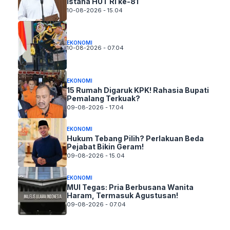
Istana HUT RI ke-81
10-08-2026 - 15.04
EKONOMI
10-08-2026 - 07.04
EKONOMI
15 Rumah Digaruk KPK! Rahasia Bupati
Pemalang Terkuak?
09-08-2026 - 17.04
EKONOMI
Hukum Tebang Pilih? Perlakuan Beda
Pejabat Bikin Geram!
09-08-2026 - 15.04
EKONOMI
MUI Tegas: Pria Berbusana Wanita
Haram, Termasuk Agustusan!
09-08-2026 - 07.04