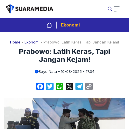
Langsung
ke
isi
Ekonomi
Home
-
Ekonomi
-
Prabowo: Latih Keras, Tapi Jangan Kejam!
Prabowo: Latih Keras, Tapi
Jangan Kejam!
Bayu Nata
10-08-2025 - 17.04
Facebook
Twitter
WhatsApp
X
Telegram
Copy
Link