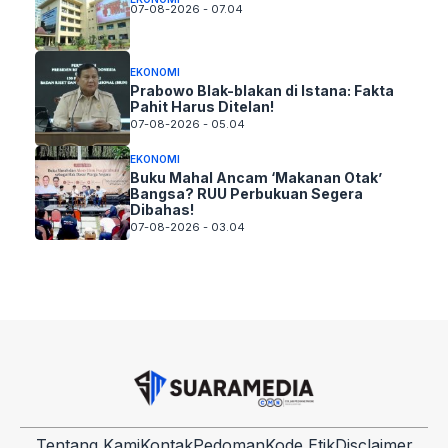
07-08-2026 - 07.04
EKONOMI
Prabowo Blak-blakan di Istana: Fakta
Pahit Harus Ditelan!
07-08-2026 - 05.04
EKONOMI
Buku Mahal Ancam ‘Makanan Otak’
Bangsa? RUU Perbukuan Segera
Dibahas!
07-08-2026 - 03.04
Tentang Kami
Kontak
Pedoman
Kode Etik
Disclaimer