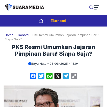
Langsung
ke
isi
Ekonomi
Home
-
Ekonomi
-
PKS Resmi Umumkan Jajaran Pimpinan Baru!
Siapa Saja?
PKS Resmi Umumkan Jajaran
Pimpinan Baru! Siapa Saja?
Bayu Nata
05-06-2025 - 15.04
Facebook
Twitter
WhatsApp
X
Telegram
Copy
Link