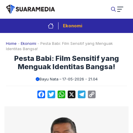
Langsung
ke
isi
Ekonomi
Home
-
Ekonomi
-
Pesta Babi: Film Sensitif yang Menguak
Identitas Bangsa!
Pesta Babi: Film Sensitif yang
Menguak Identitas Bangsa!
Bayu Nata
17-05-2026 - 21.04
Facebook
Twitter
WhatsApp
X
Telegram
Copy
Link