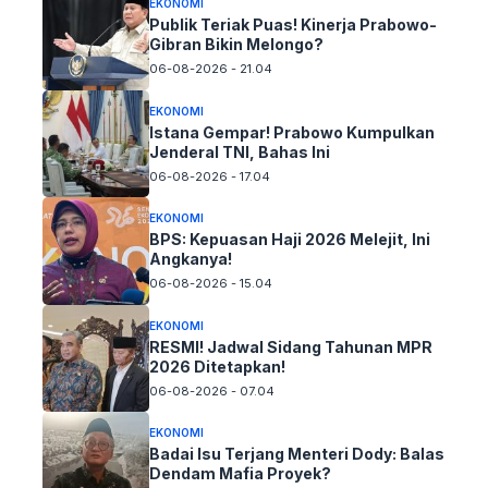
EKONOMI
Publik Teriak Puas! Kinerja Prabowo-
Gibran Bikin Melongo?
06-08-2026 - 21.04
EKONOMI
Istana Gempar! Prabowo Kumpulkan
Jenderal TNI, Bahas Ini
06-08-2026 - 17.04
EKONOMI
BPS: Kepuasan Haji 2026 Melejit, Ini
Angkanya!
06-08-2026 - 15.04
EKONOMI
RESMI! Jadwal Sidang Tahunan MPR
2026 Ditetapkan!
06-08-2026 - 07.04
EKONOMI
Badai Isu Terjang Menteri Dody: Balas
Dendam Mafia Proyek?