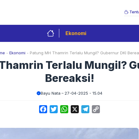
Tent
Ekonomi
me
-
Ekonomi
-
Patung MH Thamrin Terlalu Mungil? Gubernur DKI Berea
Thamrin Terlalu Mungil? G
Bereaksi!
Bayu Nata
27-04-2025 - 15.04
Facebook
Twitter
WhatsApp
X
Telegram
Copy
Link