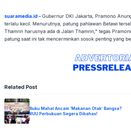
suaramedia.id –
Gubernur DKI Jakarta, Pramono Anung,
terlalu kecil. Menurutnya, patung pahlawan Betawi ters
Thamrin harusnya ada di Jalan Thamrin," tegas Pramono d
patung saat ini tak mencerminkan sosok penting yang beg
Related Post
Buku Mahal Ancam ‘Makanan Otak’ Bangsa?
RUU Perbukuan Segera Dibahas!