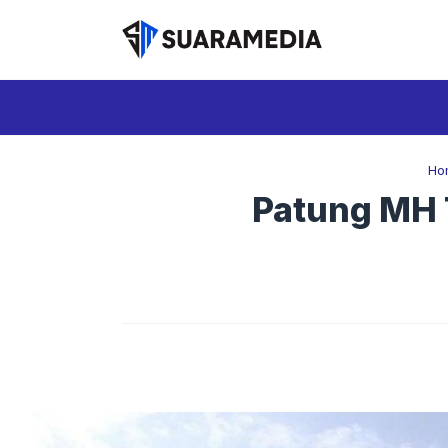
Langsung
ke
isi
Ho
Patung MH 