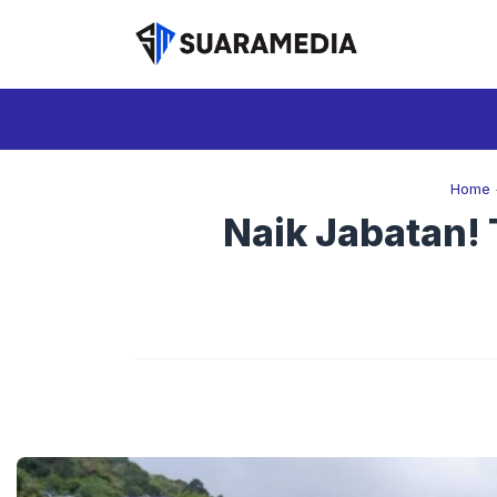
Langsung
ke
isi
Home
Naik Jabatan!