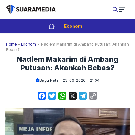
Langsung
ke
isi
Ekonomi
Home
-
Ekonomi
-
Nadiem Makarim di Ambang Putusan: Akankah
Bebas?
Nadiem Makarim di Ambang
Putusan: Akankah Bebas?
Bayu Nata
23-06-2026 - 21.04
Facebook
Twitter
WhatsApp
X
Telegram
Copy
Link