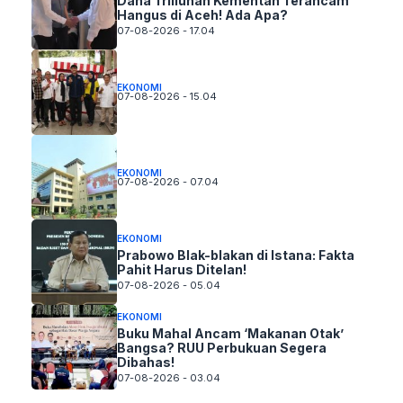
Dana Triliunan Kementan Terancam
Hangus di Aceh! Ada Apa?
07-08-2026 - 17.04
EKONOMI
07-08-2026 - 15.04
EKONOMI
07-08-2026 - 07.04
EKONOMI
Prabowo Blak-blakan di Istana: Fakta
Pahit Harus Ditelan!
07-08-2026 - 05.04
EKONOMI
Buku Mahal Ancam ‘Makanan Otak’
Bangsa? RUU Perbukuan Segera
Dibahas!
07-08-2026 - 03.04