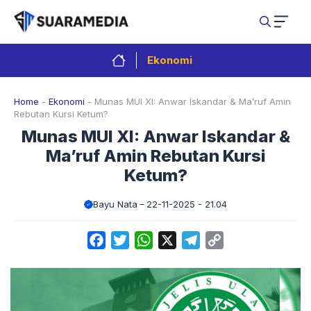
Langsung
ke
isi
Ekonomi
Home
-
Ekonomi
-
Munas MUI XI: Anwar Iskandar & Ma’ruf Amin
Rebutan Kursi Ketum?
Munas MUI XI: Anwar Iskandar &
Ma’ruf Amin Rebutan Kursi
Ketum?
Bayu Nata
22-11-2025 - 21.04
Facebook
Twitter
WhatsApp
X
Telegram
Copy
Link