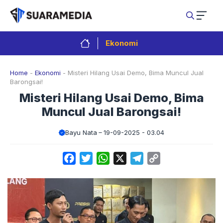
Langsung
ke
isi
Ekonomi
Home
-
Ekonomi
-
Misteri Hilang Usai Demo, Bima Muncul Jual
Barongsai!
Misteri Hilang Usai Demo, Bima
Muncul Jual Barongsai!
Bayu Nata
19-09-2025 - 03.04
Facebook
Twitter
WhatsApp
X
Telegram
Copy
Link