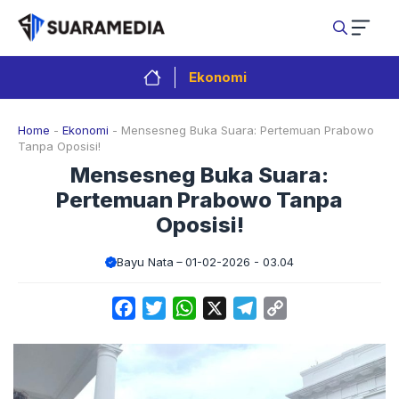
Langsung
ke
isi
Ekonomi
Home
-
Ekonomi
-
Mensesneg Buka Suara: Pertemuan Prabowo
Tanpa Oposisi!
Mensesneg Buka Suara:
Pertemuan Prabowo Tanpa
Oposisi!
Bayu Nata
01-02-2026 - 03.04
Facebook
Twitter
WhatsApp
X
Telegram
Copy
Link