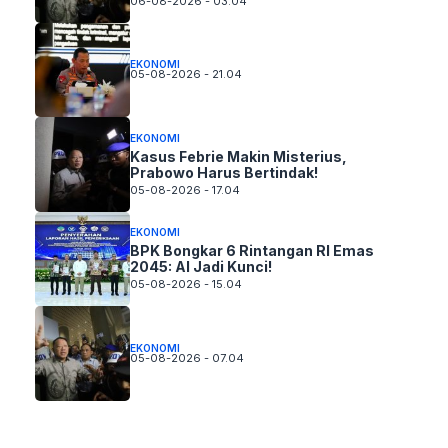
06-08-2026 - 03.04
EKONOMI
05-08-2026 - 21.04
EKONOMI
Kasus Febrie Makin Misterius,
Prabowo Harus Bertindak!
05-08-2026 - 17.04
EKONOMI
BPK Bongkar 6 Rintangan RI Emas
2045: AI Jadi Kunci!
05-08-2026 - 15.04
EKONOMI
05-08-2026 - 07.04