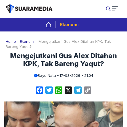
Langsung
ke
isi
Ekonomi
Home
-
Ekonomi
-
Mengejutkan! Gus Alex Ditahan KPK, Tak
Bareng Yaqut?
Mengejutkan! Gus Alex Ditahan
KPK, Tak Bareng Yaqut?
Bayu Nata
17-03-2026 - 21.04
Facebook
Twitter
WhatsApp
X
Telegram
Copy
Link