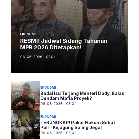
EKONOMI
RESMI! Jadwal Sidang Tahunan
MPR 2026 Ditetapkan!
06-08-2026 - 07.04
EKONOMI
Badai Isu Terjang Menteri Dody: Balas
Dendam Mafia Proyek?
06-08-2026 - 05.04
EKONOMI
TERUNGKAP! Pakar Hukum Sebut
Polri-Kejagung Saling Jegal
06-08-2026 - 03.04