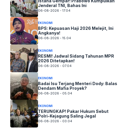
Istana Gempar! Prabowo Kumpulkan
Jenderal TNI, Bahas Ini
06-08-2026 - 17.04
EKONOMI
BPS: Kepuasan Haji 2026 Melejit, Ini
Angkanya!
06-08-2026 - 15.04
EKONOMI
RESMI! Jadwal Sidang Tahunan MPR
2026 Ditetapkan!
06-08-2026 - 07.04
EKONOMI
Badai Isu Terjang Menteri Dody: Balas
Dendam Mafia Proyek?
06-08-2026 - 05.04
EKONOMI
TERUNGKAP! Pakar Hukum Sebut
Polri-Kejagung Saling Jegal
06-08-2026 - 03.04