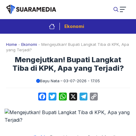
Langsung
ke
isi
Ekonomi
Home
-
Ekonomi
-
Mengejutkan! Bupati Langkat Tiba di KPK, Apa
yang Terjadi?
Mengejutkan! Bupati Langkat
Tiba di KPK, Apa yang Terjadi?
Bayu Nata
03-07-2026 - 17.05
Facebook
Twitter
WhatsApp
X
Telegram
Copy
Link