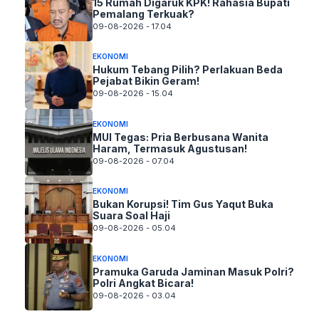
15 Rumah Digaruk KPK! Rahasia Bupati
Pemalang Terkuak?
09-08-2026 - 17.04
EKONOMI
Hukum Tebang Pilih? Perlakuan Beda
Pejabat Bikin Geram!
09-08-2026 - 15.04
EKONOMI
MUI Tegas: Pria Berbusana Wanita
Haram, Termasuk Agustusan!
09-08-2026 - 07.04
EKONOMI
Bukan Korupsi! Tim Gus Yaqut Buka
Suara Soal Haji
09-08-2026 - 05.04
EKONOMI
Pramuka Garuda Jaminan Masuk Polri?
Polri Angkat Bicara!
09-08-2026 - 03.04