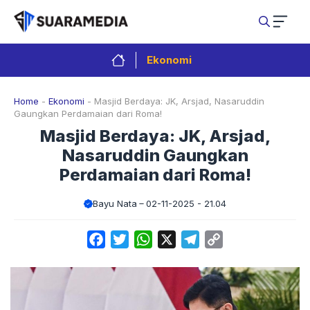
Langsung
ke
isi
Ekonomi
Home
-
Ekonomi
-
Masjid Berdaya: JK, Arsjad, Nasaruddin
Gaungkan Perdamaian dari Roma!
Masjid Berdaya: JK, Arsjad,
Nasaruddin Gaungkan
Perdamaian dari Roma!
Bayu Nata
02-11-2025 - 21.04
Facebook
Twitter
WhatsApp
X
Telegram
Copy
Link