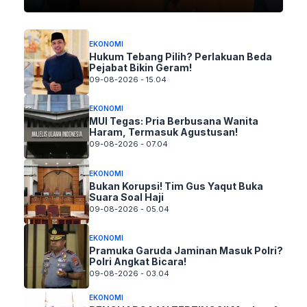
EKONOMI
Hukum Tebang Pilih? Perlakuan Beda
Pejabat Bikin Geram!
09-08-2026 - 15.04
EKONOMI
MUI Tegas: Pria Berbusana Wanita
Haram, Termasuk Agustusan!
09-08-2026 - 07.04
EKONOMI
Bukan Korupsi! Tim Gus Yaqut Buka
Suara Soal Haji
09-08-2026 - 05.04
EKONOMI
Pramuka Garuda Jaminan Masuk Polri?
Polri Angkat Bicara!
09-08-2026 - 03.04
EKONOMI