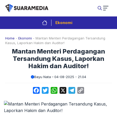
Langsung
ke
isi
Ekonomi
Home
-
Ekonomi
-
Mantan Menteri Perdagangan Tersandung
Kasus, Laporkan Hakim dan Auditor!
Mantan Menteri Perdagangan
Tersandung Kasus, Laporkan
Hakim dan Auditor!
Bayu Nata
04-08-2025 - 21.04
Facebook
Twitter
WhatsApp
X
Telegram
Copy
Link