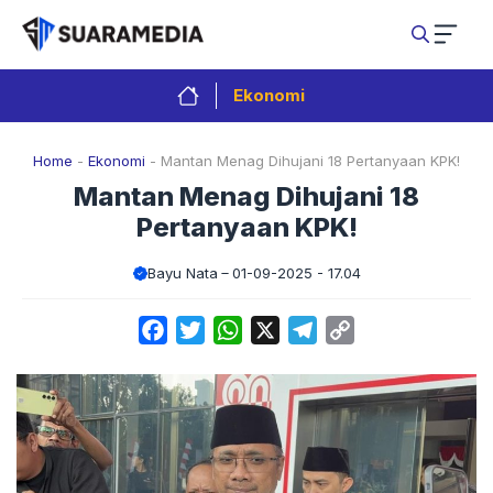
Langsung
ke
isi
Ekonomi
Home
-
Ekonomi
-
Mantan Menag Dihujani 18 Pertanyaan KPK!
Mantan Menag Dihujani 18
Pertanyaan KPK!
Bayu Nata
01-09-2025 - 17.04
Facebook
Twitter
WhatsApp
X
Telegram
Copy
Link