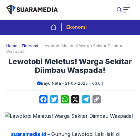
Langsung
ke
isi
Ekonomi
Home
-
Ekonomi
-
Lewotobi Meletus! Warga Sekitar Diimbau
Waspada!
Lewotobi Meletus! Warga Sekitar
Diimbau Waspada!
Bayu Nata
21-06-2025 - 03.04
Facebook
Twitter
WhatsApp
X
Telegram
Copy
Link
suaramedia.id –
Gunung Lewotobi Laki-laki di