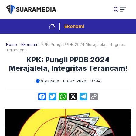
Langsung
ke
isi
Ekonomi
Home
-
Ekonomi
-
KPK: Pungli PPDB 2024 Merajalela, Integritas
Terancam!
KPK: Pungli PPDB 2024
Merajalela, Integritas Terancam!
Bayu Nata
08-06-2026 - 07.04
Facebook
Twitter
WhatsApp
X
Telegram
Copy
Link