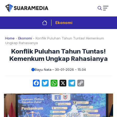
Langsung
ke
isi
Ekonomi
Home
-
Ekonomi
-
Konflik Puluhan Tahun Tuntas! Kemenkum
Ungkap Rahasianya
Konflik Puluhan Tahun Tuntas!
Kemenkum Ungkap Rahasianya
Bayu Nata
30-01-2026 - 15.04
Facebook
Twitter
WhatsApp
X
Telegram
Copy
Link