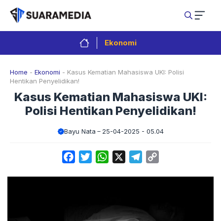
Langsung
ke
isi
Ekonomi
Home
-
Ekonomi
-
Kasus Kematian Mahasiswa UKI: Polisi
Hentikan Penyelidikan!
Kasus Kematian Mahasiswa UKI:
Polisi Hentikan Penyelidikan!
Bayu Nata
25-04-2025 - 05.04
Facebook
Twitter
WhatsApp
X
Telegram
Copy
Link