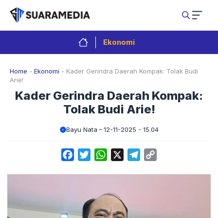
Langsung
ke
isi
Ekonomi
Home
-
Ekonomi
-
Kader Gerindra Daerah Kompak: Tolak Budi
Arie!
Kader Gerindra Daerah Kompak:
Tolak Budi Arie!
Bayu Nata
12-11-2025 - 15.04
Facebook
Twitter
WhatsApp
X
Telegram
Copy
Link